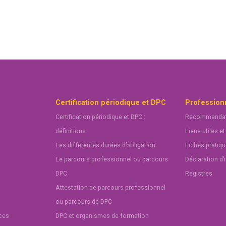
Certification périodique et DPC
Profession
Certification périodique et DPC :
Recommandat
définitions
Liens utiles et
Les différentes durées d’obligation
Fiches pratiq
Le parcours professionnel ou parcours
Déclaration d’
DPC
Registres
Attestation de parcours professionnel
ou parcours de DPC
nces
DPC et organismes de formation