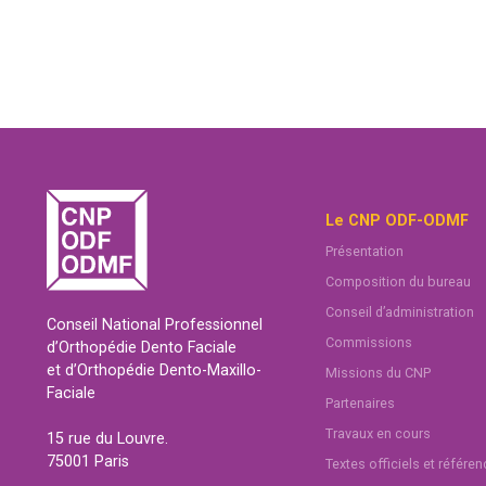
Le CNP ODF-ODMF
Présentation
Composition du bureau
Conseil d’administration
Conseil National Professionnel
Commissions
d’Orthopédie Dento Faciale
et d’Orthopédie Dento-Maxillo-
Missions du CNP
Faciale
Partenaires
Travaux en cours
15 rue du Louvre.
75001 Paris
Textes officiels et référe