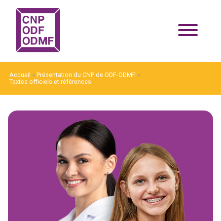
Accueil
»
Présentation du CNP de ODF-ODMF
»
Textes officiels et références